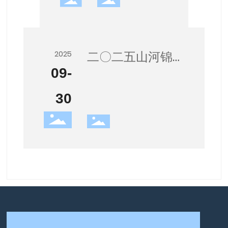
二〇二五山河锦
2025
09-
绣国盛家兴，简
博祝各位中秋国
30
庆快乐！