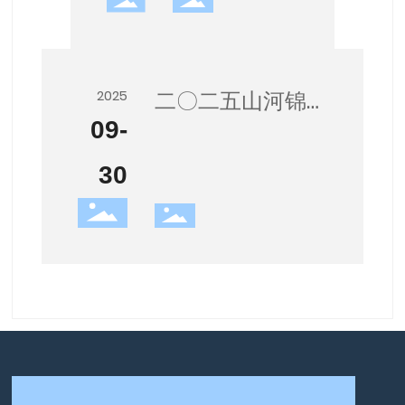
二〇二五山河锦
2025
09-
绣国盛家兴，简
博祝各位中秋国
30
庆快乐！