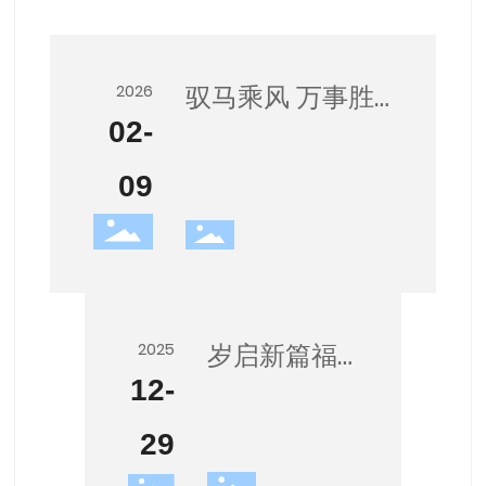
驭马乘风 万事胜
2026
02-
意，简博祝大家
新春快乐！
09
岁启新篇福
2025
12-
马奔腾 简博
祝大家新年
29
快乐！