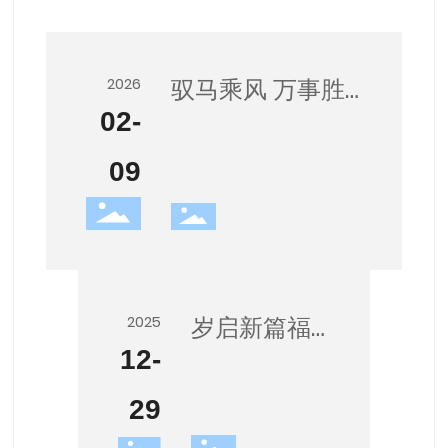
驭马乘风 万事胜
2026
02-
意，简博祝大家
新春快乐！
09
岁启新篇福
2025
12-
马奔腾 简博
祝大家新年
29
快乐！