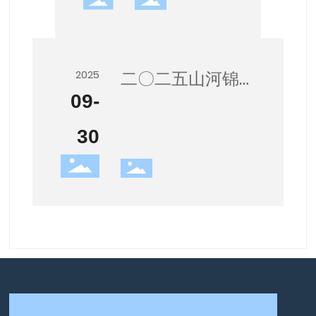
二〇二五山河锦
2025
09-
绣国盛家兴，简
博祝各位中秋国
30
庆快乐！